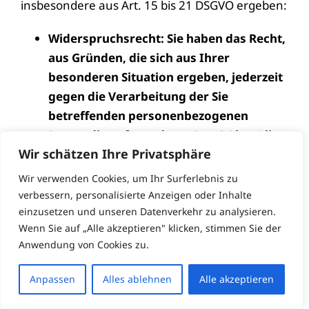
insbesondere aus Art. 15 bis 21 DSGVO ergeben:
Widerspruchsrecht: Sie haben das Recht,
aus Gründen, die sich aus Ihrer
besonderen Situation ergeben, jederzeit
gegen die Verarbeitung der Sie
betreffenden personenbezogenen
Daten, die aufgrund von Art. 6 Abs. 1 lit.
Wir schätzen Ihre Privatsphäre
e oder f DSGVO erfolgt, Widerspruch
einzulegen; dies gilt auch für ein auf
Wir verwenden Cookies, um Ihr Surferlebnis zu
diese Bestimmungen gestütztes
verbessern, personalisierte Anzeigen oder Inhalte
Profiling. Werden die Sie betreffenden
einzusetzen und unseren Datenverkehr zu analysieren.
Wenn Sie auf „Alle akzeptieren" klicken, stimmen Sie der
personenbezogenen Daten verarbeitet,
Anwendung von Cookies zu.
um Direktwerbung zu betreiben, haben
Sie das Recht, jederzeit Widerspruch
Anpassen
Alles ablehnen
Alle akzeptieren
gegen die Verarbeitung der Sie
betreffenden personenbezogenen Daten